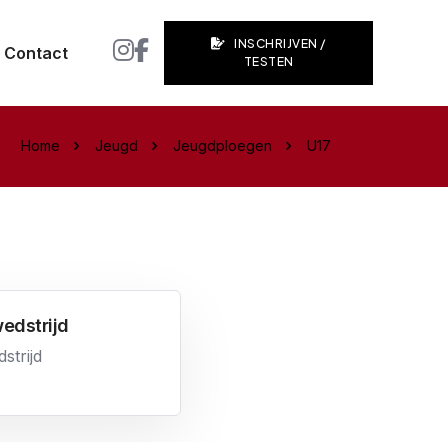
INSCHRIJVEN /
Contact
TESTEN
Home
Jeugd
Jeugdploegen
U17
edstrijd
strijd