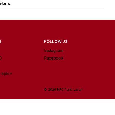
ekers
S
FOLLOW US
Instagram
O
Facebook
trijden
© 2026 KFC Punt-Larum