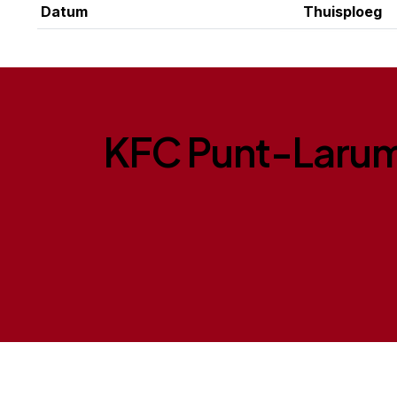
Datum
Thuisploeg
KFC Punt-Laru