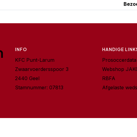
Bezo
m
INFO
HANDIGE LINK
KFC Punt-Larum
Prosoccerdata
Zwaarvoerdersspoor 3
Webshop JAK
2440 Geel
RBFA
Stamnummer: 07813
Afgelaste weds